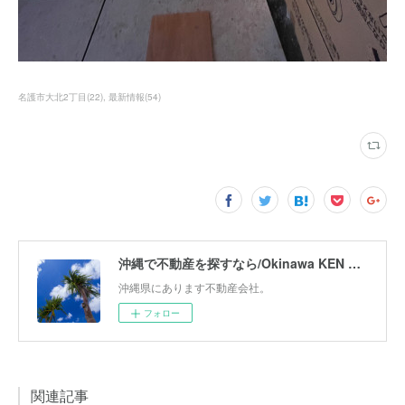
名護市大北2丁目
(
22
)
最新情報
(
54
)
沖縄で不動産を探すなら/Okinawa KEN Corporation
沖縄県にあります不動産会社。
フォロー
関連記事